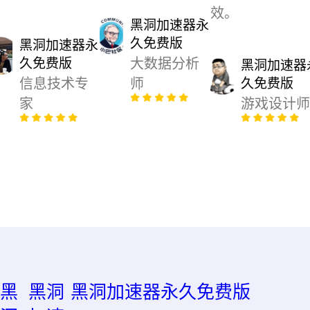
效。
黑洞加速器永
久免费版
黑洞加速器永
久免费版
大数据分析
黑洞加速器
信息技术专
师
久免费版
家
游戏设计师
黑
黑洞
黑洞加速器永久免费版