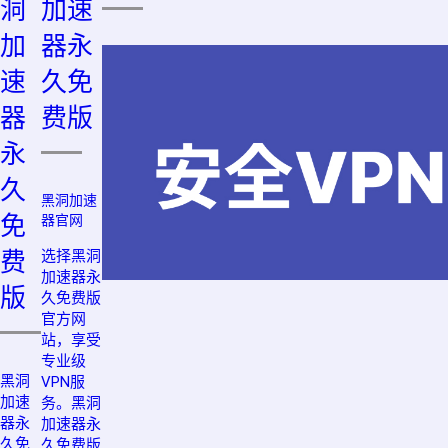
洞
加速
加
器永
速
久免
器
费版
永
久
黑洞加速
免
器官网
费
选择黑洞
加速器永
版
久免费版
官方网
站，享受
专业级
黑洞
VPN服
加速
务。黑洞
器永
加速器永
久免
久免费版