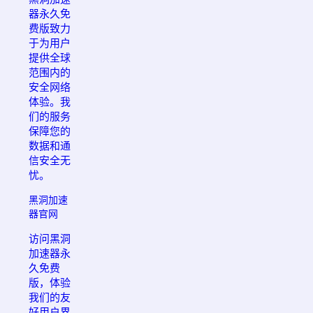
器永久免
费版致力
于为用户
提供全球
范围内的
安全网络
体验。我
们的服务
保障您的
数据和通
信安全无
忧。
黑洞加速
器官网
访问黑洞
加速器永
久免费
版，体验
我们的友
好用户界