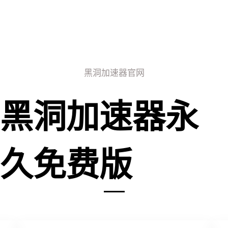
黑洞加速器官网
黑洞加速器永
久免费版