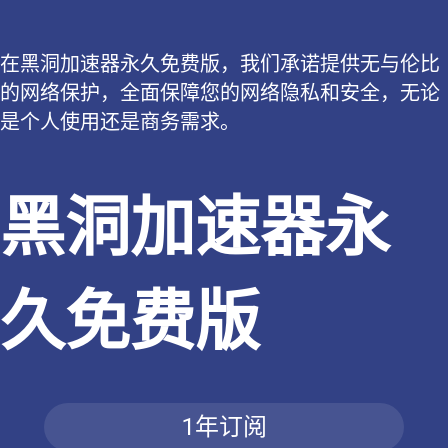
在黑洞加速器永久免费版，我们承诺提供无与伦比
的网络保护，全面保障您的网络隐私和安全，无论
是个人使用还是商务需求。
黑洞加速器永
久免费版
1年订阅