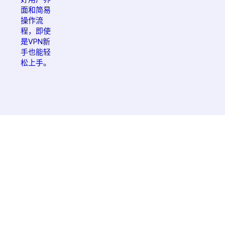
面和简易
操作流
程，即使
是VPN新
手也能轻
松上手。