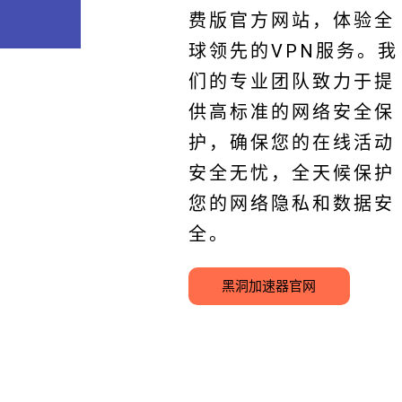
费版官方网站，体验全
球领先的VPN服务。我
们的专业团队致力于提
供高标准的网络安全保
护，确保您的在线活动
安全无忧，全天候保护
您的网络隐私和数据安
全。
黑洞加速器官网