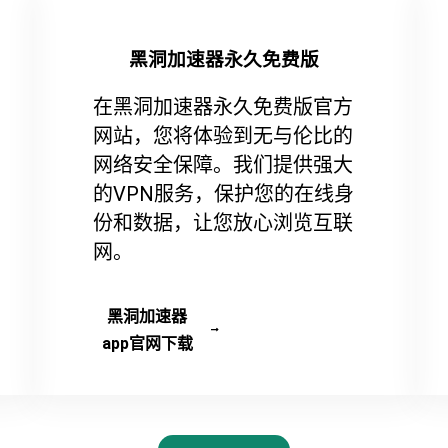
黑洞加速器永久免费版
在黑洞加速器永久免费版官方
网站，您将体验到无与伦比的
网络安全保障。我们提供强大
的VPN服务，保护您的在线身
份和数据，让您放心浏览互联
网。
黑洞加速器
app官网下载