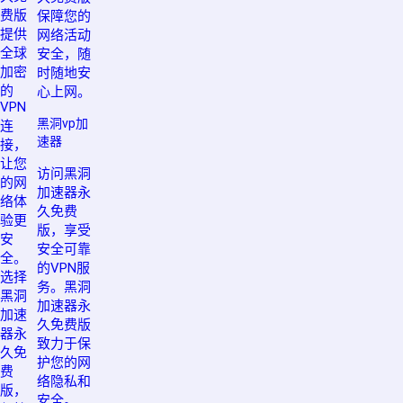
费版
保障您的
提供
网络活动
全球
安全，随
加密
时随地安
的
心上网。
VPN
黑洞vp加
连
速器
接，
让您
访问黑洞
的网
加速器永
络体
久免费
验更
版，享受
安
安全可靠
全。
的VPN服
选择
务。黑洞
黑洞
加速器永
加速
久免费版
器永
致力于保
久免
护您的网
费
络隐私和
版，
安全。