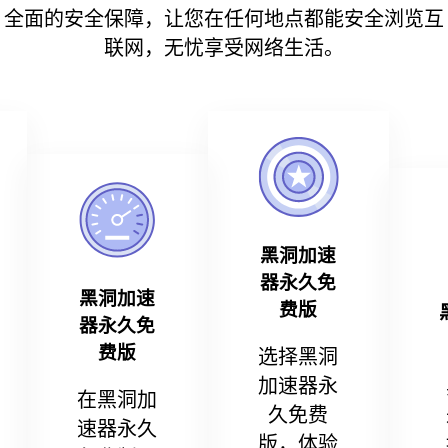
全面的安全保障，让您在任何地点都能安全浏览互
联网，无忧享受网络生活。
黑洞加速
器永久免
黑洞加速
费版
器永久免
费版
选择黑洞
加速器永
在黑洞加
久免费
速器永久
版，体验