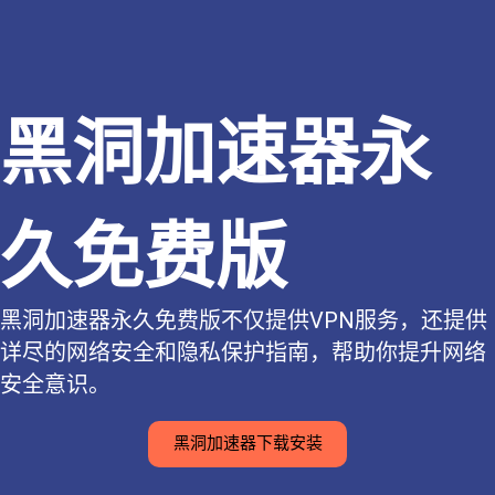
黑洞加速器永
久免费版
黑洞加速器永久免费版不仅提供VPN服务，还提供
详尽的网络安全和隐私保护指南，帮助你提升网络
安全意识。
黑洞加速器下载安装