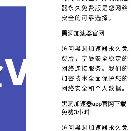
器永久免费版是您网络
安全的可靠选择。
黑洞加速器官网
访问黑洞加速器永久免
费版，享受安全稳定的
网络连接服务。我们的
加密技术全面保护您的
网络安全和个人数据。
黑洞加速器app官网下载
免费3小时
访问黑洞加速器永久免